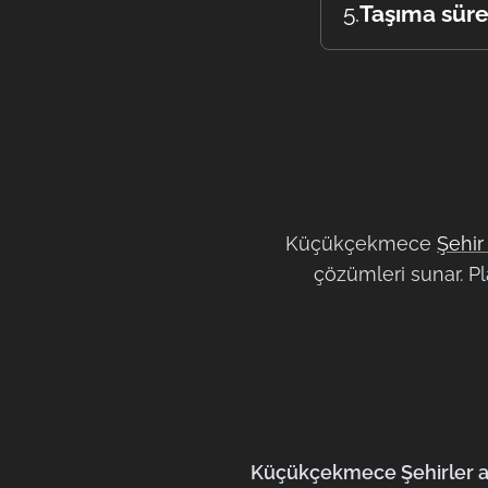
Evet, tüm paketlem
5.
Taşıma süre
Küçükçekmece içi 
Küçükçekmece
Şehir 
çözümleri sunar. Pl
Küçükçekmece Şehirler ar