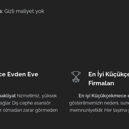
a:
Gizli maliyet yok
ce Evden Eve
En İyi Küçük
Firmaları
akliyat
hizmetimiz, yüksek
En iyi Küçükçekmece e
 sağlar. Dış cephe asansör
gösterilmemizin nedeni, sun
skler olmadan zarar görmeden
memnuniyetidir. Her taşıma 