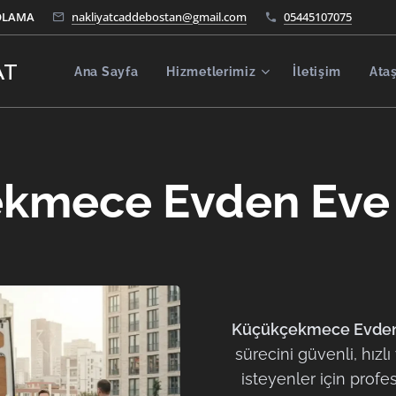
OLAMA
nakliyatcaddebostan@gmail.com
05445107075
AT
Ana Sayfa
Hizmetlerimiz
İletişim
Ata
kmece Evden Eve 
Küçükçekmece Evden
sürecini güvenli, hız
isteyenler için prof