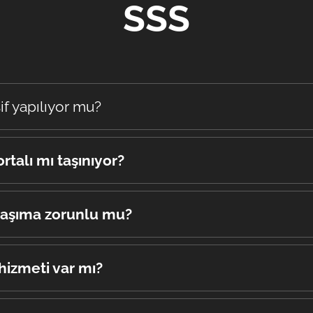
SSS
şif yapılıyor mu?
i ücretsiz ekspertiz hizmeti sunulur.
rtalı mı taşınıyor?
orta kapsamında yapılır.
taşıma zorunlu mu?
öre keşif sırasında belirlenir.
izmeti var mı?