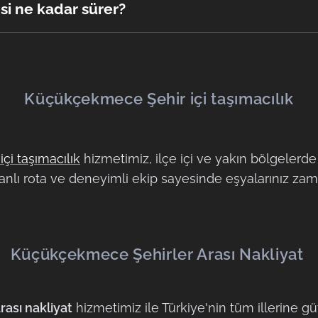
e firmamız tarafından yapılır.
si ne kadar sürer?
taşımalar genellikle aynı gün tamamlanır.
Küçükçekmece Şehir içi taşımacılık
içi taşımacılık
hizmetimiz, ilçe içi ve yakın bölgelerde
anlı rota ve deneyimli ekip sayesinde eşyalarınız zama
Küçükçekmece
Şehirler Arası
Nakliyat
ası nakliyat
hizmetimiz ile Türkiye'nin tüm illerine g