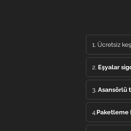
1. Ücretsiz ke
Evet, taşıma önces
2.
Eşyalar sigo
Tüm taşımalar sig
3.
Asansörlü 
Binanın durumuna g
4.
Paketleme h