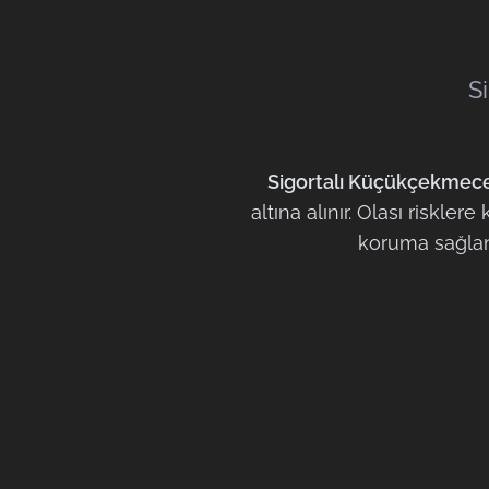
S
Sigortalı Küçükçekmece
altına alınır. Olası riskl
koruma sağlanı