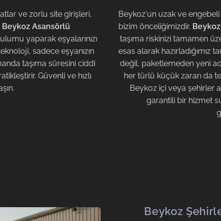
ar ve zorlu site girişleri,
Beykoz'un uzak ve engebeli c
.
Beykoz Asansörlü
bizim önceliğimizdir.
Beykoz 
rulumu yaparak eşyalarınızı
taşıma riskinizi tamamen üze
u teknoloji, sadece eşyanızın
esas alarak hazırladığımız t
anda taşıma süresini ciddi
değil, paketlemeden yeni ad
ikleştirir. Güvenli ve hızlı
her türlü küçük zararı da t
aşın.
Beykoz içi veya şehirler 
garantili bir hizmet 
g
Beykoz Şehirle