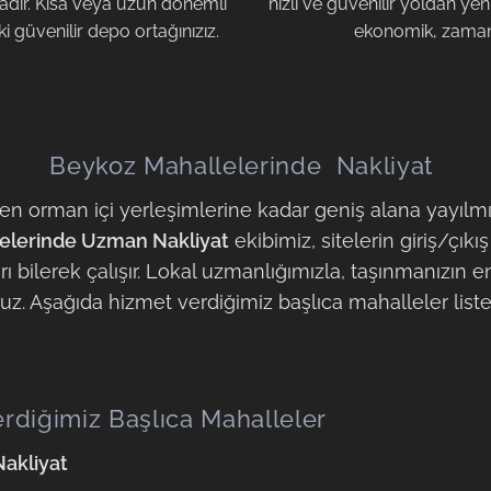
adır. Kısa veya uzun dönemli
hızlı ve güvenilir yoldan yeni
 güvenilir depo ortağınızız.
ekonomik, zaman
Beykoz Mahallelerinde Nakliyat
den orman içi yerleşimlerine kadar geniş alana yayılm
elerinde Uzman Nakliyat
ekibimiz, sitelerin giriş/çıkış
ı bilerek çalışır. Lokal uzmanlığımızla, taşınmanızın e
ruz. Aşağıda hizmet verdiğimiz başlıca mahalleler liste
rdiğimiz Başlıca Mahalleler
Nakliyat