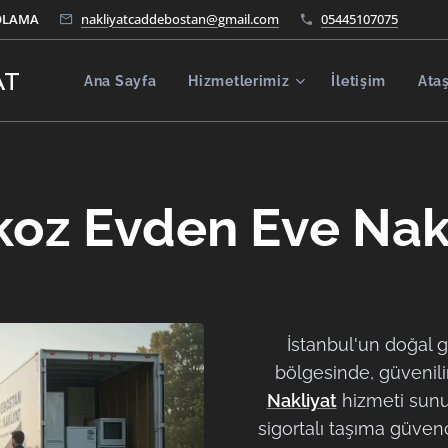
OLAMA
nakliyatcaddebostan@gmail.com
05445107075
AT
Ana Sayfa
Hizmetlerimiz
İletişim
Ata
oz Evden Eve Nak
İstanbul'un doğal 
bölgesinde, güvenil
Nakliyat
hizmeti sunu
sigortalı taşıma güven