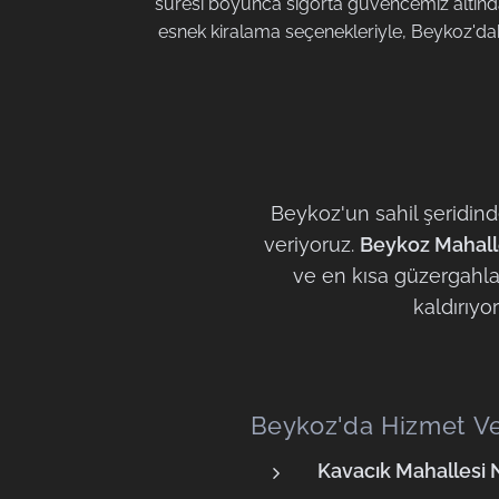
süresi boyunca sigorta güvencemiz altınd
esnek kiralama seçenekleriyle, Beykoz'daki
Beykoz'un sahil şeridin
veriyoruz.
Beykoz Mahall
ve en kısa güzergahlar
kaldırıyo
Beykoz'da Hizmet Ve
Kavacık Mahallesi 