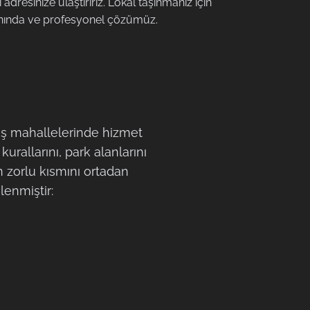
 adresinize ulaştırırız. Lokal taşınmanız için
ında ve profesyonel çözümüz.
ış mahallelerinde hizmet
 kurallarını, park alanlarını
n zorlu kısmını ortadan
lenmiştir: