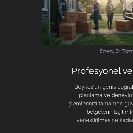
Beykoz Ev Taşı
Profesyonel ve
Beykoz'un geniş coğra
planlama ve deneyim g
işlemlerinizi tamamen güve
belgelenir. Eğitim
yerleştirilmesine kadar t