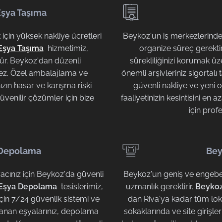
Eşya Taşıma
için yüksek nakliye ücretleri
Beykoz'un iş merkezlerinde 
Eşya Taşıma
hizmetimiz,
organize süreç gerektir
ür. Beykoz'dan düzenli
sürekliliğinizi korumak üz
lmez. Özel ambalajlama ve
önemli arşivleriniz sigortalı
zın hasar ve karışma riski
güvenli nakliye ve yeni 
venilir çözümler için bize
faaliyetinizin kesintisini en
için prof
 Depolama
Bey
yacınız için Beykoz'da güvenli
Beykoz'un geniş ve engebeli
Eşya Depolama
tesislerimiz,
uzmanlık gerektirir.
Beykoz 
için 7/24 güvenlik sistemi ve
dan Riva'ya kadar tüm lok
lanan eşyalarınız, depolama
sokaklarında ve site girişl