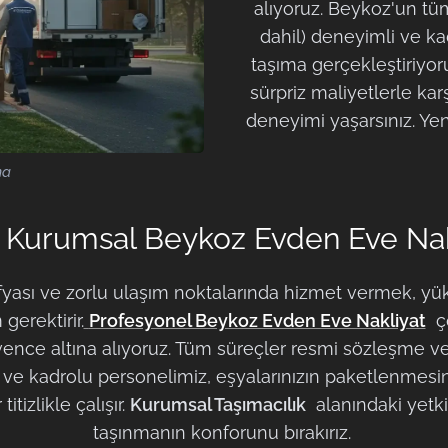
alıyoruz. Beykoz'un tü
dahil) deneyimli ve kad
taşıma gerçekleştiriyoru
sürpriz maliyetlerle kar
deneyimi yaşarsınız. Ye
ma
 Kurumsal Beykoz Evden Eve Nak
fyası ve zorlu ulaşım noktalarında hizmet vermek, y
erektirir.
Profesyonel Beykoz Evden Eve Nakliyat
çö
nce altına alıyoruz. Tüm süreçler resmi sözleşme ve d
li ve kadrolu personelimiz, eşyalarınızın paketlenmes
itizlikle çalışır.
Kurumsal Taşımacılık
alanındaki yetki
taşınmanın konforunu bırakırız.