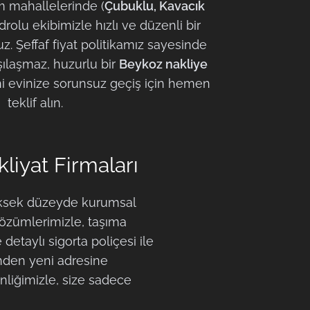
m mahallelerinde (
Çubuklu, Kavacık
rolu ekibimizle hızlı ve düzenli bir
z. Şeffaf fiyat politikamız sayesinde
şılaşmaz, huzurlu bir
Beykoz nakliye
ni evinize sorunsuz geçiş için hemen
teklif alın.
liyat Firmaları
üksek düzeyde kurumsal
zümlerimizle, taşıma
etaylı sigorta poliçesi ile
inden yeni adresine
nliğimizle, size sadece